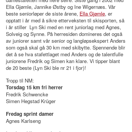
Ella Gjømle, Jannike Østby og Ine Wigernæs. Vår
beste seniorløper de siste årene,
Ella Gjømle
, er
opptatt i år med å sikre etterveksten til skisporten, så
i år stiller Lyn Ski med en rent juniorlag med Agnes,
Solveig og Synne. På herresiden domineres det også
av juniorer samt vår senior og langløpsekspert Anders
som også skal gå 30 km med skibytte. Spennende blir
det å se hva stafettlaget med Anders og de talentfulle
juniorene Fredrik og Simen kan klare. Vi tipper blant
de 20 beste (Lyn Ski ble nr 21 i fjor)!
Tropp til NM:
Torsdag 15 km fri herrer
Fredrik Schwencke
Simen Hegstad Krüger
Fredag sprint damer
Agnes Karlseng