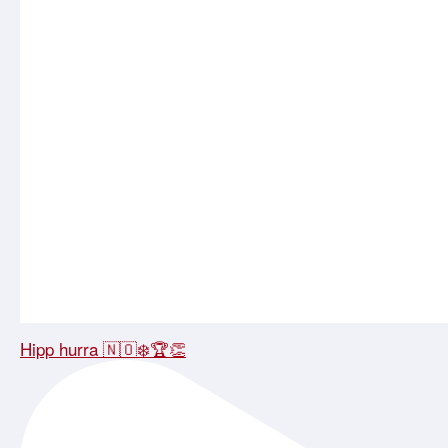
Hipp hurra 🇳🇴❄️🏆👏