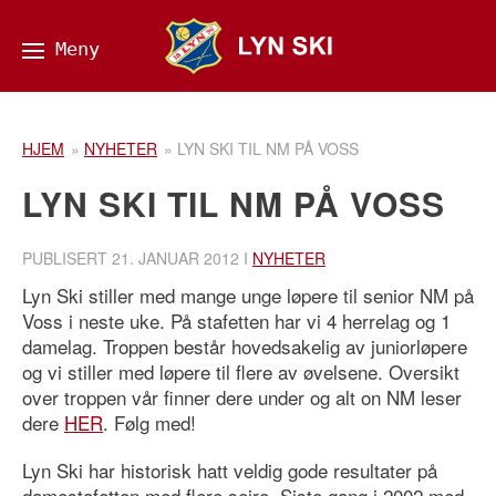
HJEM
»
NYHETER
»
LYN SKI TIL NM PÅ VOSS
LYN SKI TIL NM PÅ VOSS
PUBLISERT
21. JANUAR 2012
I
NYHETER
Lyn Ski stiller med mange unge løpere til senior NM på
Voss i neste uke. På stafetten har vi 4 herrelag og 1
damelag. Troppen består hovedsakelig av juniorløpere
og vi stiller med løpere til flere av øvelsene. Oversikt
over troppen vår finner dere under og alt on NM leser
dere
HER
. Følg med!
Lyn Ski har historisk hatt veldig gode resultater på
damestafetten med flere seire. Siste gang i 2002 med