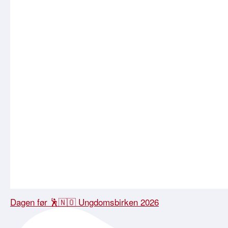
Dagen før 🕺🇳🇴 Ungdomsbirken 2026