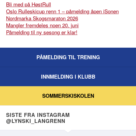
Bli med på HøstRull
Oslo Rulleskicup renn 1 – påmelding åpen iSonen
Nordmarka Skogsmaraton 2026
Mangler fremdeles noen 20. juni
Påmelding til ny sesong er klar!
PÅMELDING TIL TRENING
INNMELDING I KLUBB
SOMMERSKISKOLEN
SISTE FRA INSTAGRAM
@LYNSKI_LANGRENN