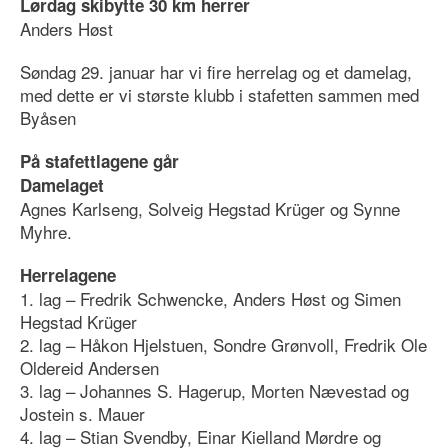
Lørdag skibytte 30 km herrer
Anders Høst
Søndag 29. januar har vi fire herrelag og et damelag,
med dette er vi største klubb i stafetten sammen med
Byåsen
På stafettlagene går
Damelaget
Agnes Karlseng, Solveig Hegstad Krüger og Synne
Myhre.
Herrelagene
1. lag – Fredrik Schwencke, Anders Høst og Simen
Hegstad Krüger
2. lag – Håkon Hjelstuen, Sondre Grønvoll, Fredrik Ole
Oldereid Andersen
3. lag – Johannes S. Hagerup, Morten Nævestad og
Jostein s. Mauer
4. lag – Stian Svendby, Einar Kielland Mørdre og