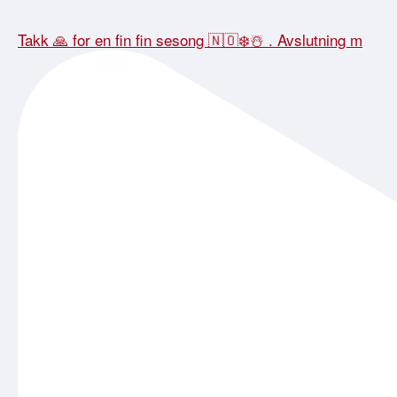
Takk 🙏 for en fin fin sesong 🇳🇴❄️☃️ . Avslutning m