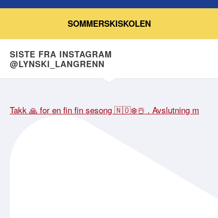
SOMMERSKISKOLEN
SISTE FRA INSTAGRAM
@LYNSKI_LANGRENN
Takk 🙏 for en fin fin sesong 🇳🇴❄️☃️ . Avslutning m