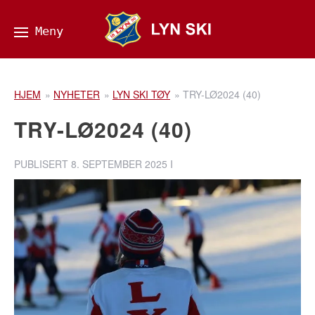
HJEM
»
NYHETER
»
LYN SKI TØY
»
TRY-LØ2024 (40)
TRY-LØ2024 (40)
PUBLISERT
8. SEPTEMBER 2025
I