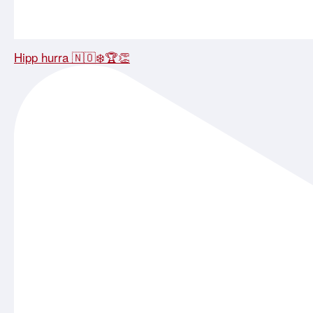
Hipp hurra 🇳🇴❄️🏆👏