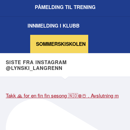
PÅMELDING TIL TRENING
INNMELDING I KLUBB
SOMMERSKISKOLEN
SISTE FRA INSTAGRAM
@LYNSKI_LANGRENN
Takk 🙏 for en fin fin sesong 🇳🇴❄️☃️ . Avslutning m