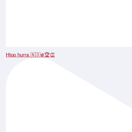
Hipp hurra 🇳🇴❄️🏆👏