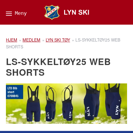
HJEM
»
MEDLEM
»
LYN SKI TØY
»
LS-SYKKELTØY25 WEB
SHORTS
LS-SYKKELTØY25 WEB
SHORTS