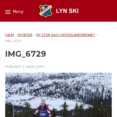
HJEM
»
NYHETER
»
NY STOR DAG I HOVEDLANDSRENNET
»
IMG_6729
IMG_6729
PUBLISERT
2. MARS 2019
I