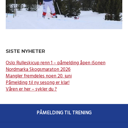
SISTE NYHETER
Oslo Rulleskicup renn 1 – påmelding åpen iSonen
Nordmarka Skogsmaraton 2026
Mangler fremdeles noen 20. juni
Påmelding til ny sesong er klar!
Våren er her – sykler du ?
PÅMELDING TIL TRENING