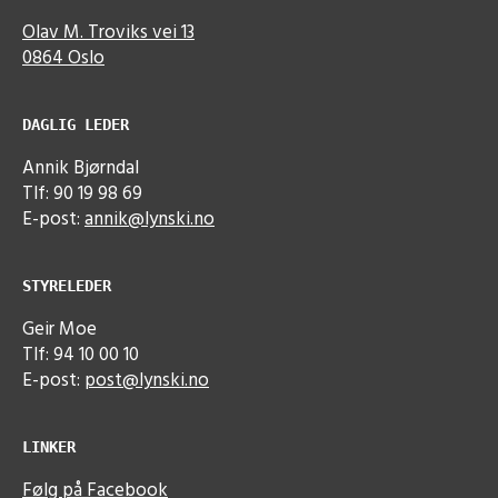
Olav M. Troviks vei 13
0864 Oslo
DAGLIG LEDER
Annik Bjørndal
Tlf: 90 19 98 69
E-post:
annik@lynski.no
STYRELEDER
Geir Moe
Tlf: 94 10 00 10
E-post:
post@lynski.no
LINKER
Følg på Facebook