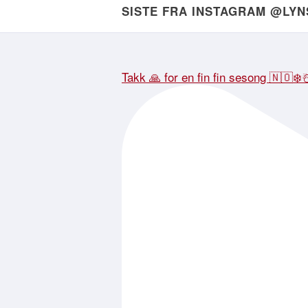
SISTE FRA INSTAGRAM @LY
Takk 🙏 for en fin fin sesong 🇳🇴❄️