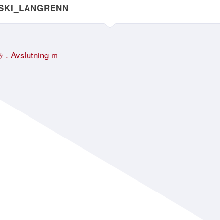
NSKI_LANGRENN
☃️ . Avslutning m