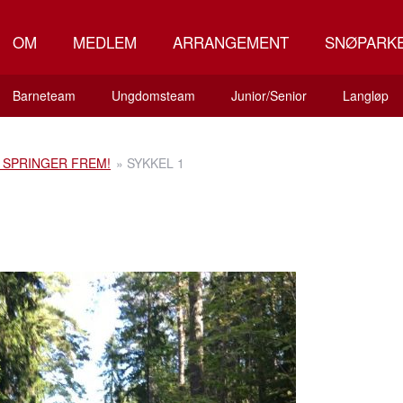
OM
MEDLEM
ARRANGEMENT
SNØPARK
Barneteam
Ungdomsteam
Junior/Senior
Langløp
 SPRINGER FREM!
»
SYKKEL 1