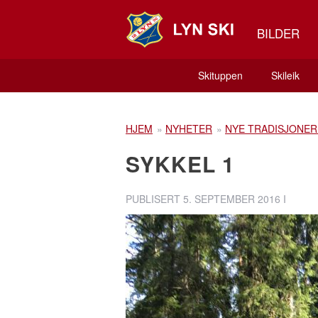
BILDER
Skituppen
Skileik
HJEM
»
NYHETER
»
NYE TRADISJONER
SYKKEL 1
PUBLISERT
5. SEPTEMBER 2016
I