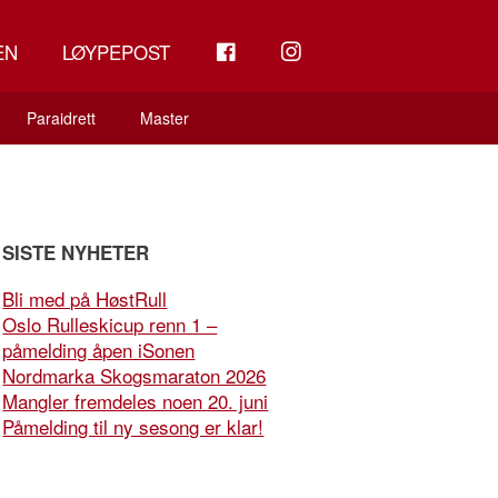
FB
INSTAGRAM
EN
LØYPEPOST
Paraidrett
Master
SISTE NYHETER
Bli med på HøstRull
Oslo Rulleskicup renn 1 –
påmelding åpen iSonen
Nordmarka Skogsmaraton 2026
Mangler fremdeles noen 20. juni
Påmelding til ny sesong er klar!