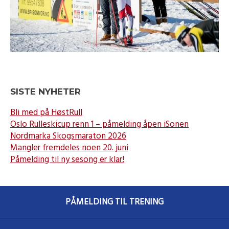
SISTE NYHETER
Bli med på HøstRull
Oslo Rulleskicup renn 1 – påmelding åpen iSonen
Nordmarka Skogsmaraton 2026
Mangler fremdeles noen 20. juni
Påmelding til ny sesong er klar!
PÅMELDING TIL TRENING