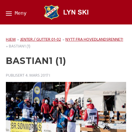
HJEM
»
JENTER / GUTTER 01-02
»
NYTT FRA HOVEDLANDSRENNET!
»
BASTIAN1 (1)
BASTIAN1 (1)
PUBLISERT
4. MARS 2017
I