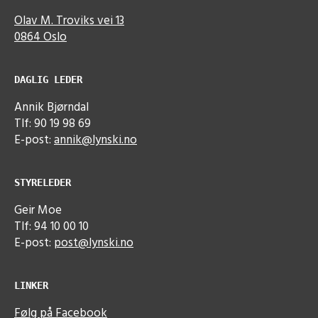
Olav M. Troviks vei 13
0864 Oslo
DAGLIG LEDER
Annik Bjørndal
Tlf: 90 19 98 69
E-post:
annik@lynski.no
STYRELEDER
Geir Moe
Tlf: 94 10 00 10
E-post:
post@lynski.no
LINKER
Følg på Facebook