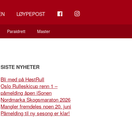
FB
INSTAGRAM
EN
LØYPEPOST
Paraidrett
Master
SISTE NYHETER
Bli med på HøstRull
Oslo Rulleskicup renn 1 –
påmelding åpen iSonen
Nordmarka Skogsmaraton 2026
Mangler fremdeles noen 20. juni
Påmelding til ny sesong er klar!