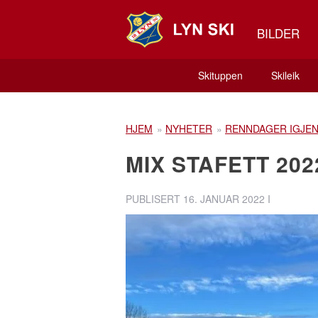
BILDER
Skituppen
Skileik
HJEM
»
NYHETER
»
RENNDAGER IGJE
MIX STAFETT 2022
PUBLISERT
16. JANUAR 2022
I