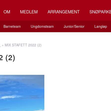
OM
MEDLEM
ARRANGEMENT
SNØPARK
Barneteam
Ungdomsteam
Junior/Senior
Langløp
N
»
MIX STAFETT 2022 (2)
 (2)