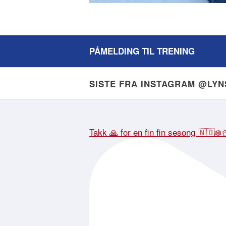
PÅMELDING TIL TRENING
SISTE FRA INSTAGRAM @LY
Takk 🙏 for en fin fin sesong 🇳🇴❄️