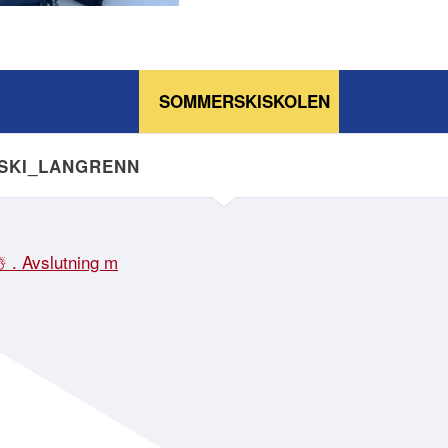
SOMMERSKISKOLEN
NSKI_LANGRENN
☃️ . Avslutning m