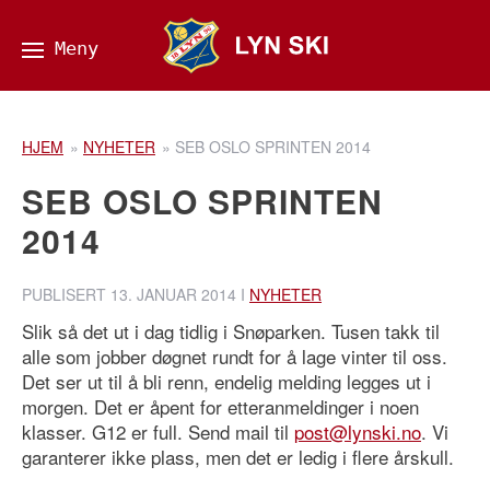
HJEM
»
NYHETER
»
SEB OSLO SPRINTEN 2014
SEB OSLO SPRINTEN
2014
PUBLISERT
13. JANUAR 2014
I
NYHETER
Slik så det ut i dag tidlig i Snøparken. Tusen takk til
alle som jobber døgnet rundt for å lage vinter til oss.
Det ser ut til å bli renn, endelig melding legges ut i
morgen. Det er åpent for etteranmeldinger i noen
klasser. G12 er full. Send mail til
post@lynski.no
. Vi
garanterer ikke plass, men det er ledig i flere årskull.