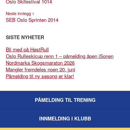
Oslo Skifestival 1014
Neste innlegg
SEB Oslo Sprinten 2014
SISTE NYHETER
Bli med på HøstRull
Oslo Rulleskicup renn 1 – påmelding åpen iSonen
Nordmarka Skogsmaraton 2026
Mangler fremdeles noen 20. juni
Påmelding til ny sesong er klar!
PÅMELDING TIL TRENING
INNMELDING I KLUBB