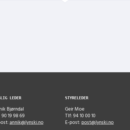
GLIG LEDER
STYRELEDER
ik Bjørndal
Geir Moe
: 90 19 98 69
Tlf: 94 10 00 10
post:
annik@lynski.no
E-post:
post@lynski.no