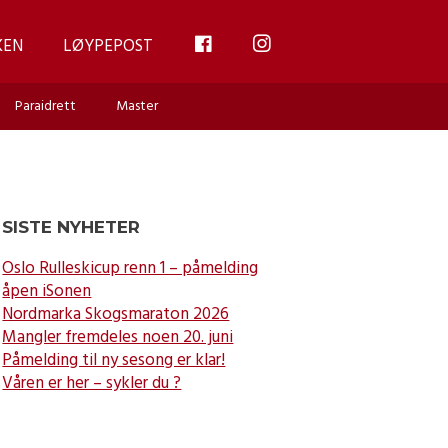
FB
INSTAGRAM
KEN
LØYPEPOST
Paraidrett
Master
SISTE NYHETER
Oslo Rulleskicup renn 1 – påmelding
åpen iSonen
Nordmarka Skogsmaraton 2026
Mangler fremdeles noen 20. juni
Påmelding til ny sesong er klar!
Våren er her – sykler du ?