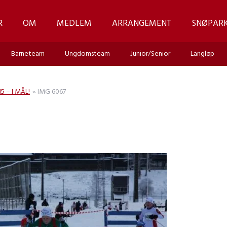
R
OM
MEDLEM
ARRANGEMENT
SNØPAR
Barneteam
Ungdomsteam
Junior/Senior
Langløp
 – I MÅL!
»
IMG 6067