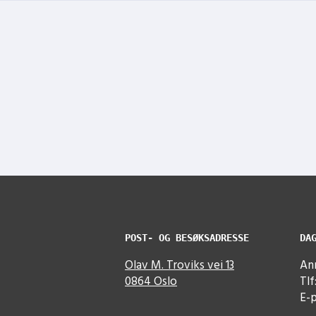
POST- OG BESØKSADRESSE
DA
Olav M. Troviks vei 13
Ann
0864 Oslo
Tlf
E-