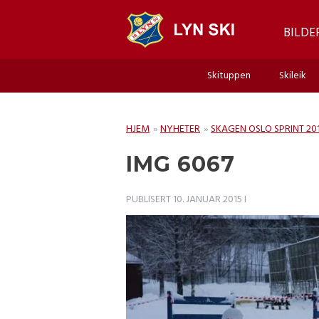
BILDE
Skituppen
Skileik
HJEM
»
NYHETER
»
SKAGEN OSLO SPRINT 2015
IMG 6067
PUBLISERT
10. JANUAR 2015
I