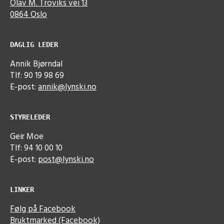
Olav M. Troviks vei 13
0864 Oslo
DAGLIG LEDER
Annik Bjørndal
Tlf: 90 19 98 69
E-post:
annik@lynski.no
STYRELEDER
Geir Moe
Tlf: 94 10 00 10
E-post:
post@lynski.no
LINKER
Følg på Facebook
Bruktmarked (Facebook)