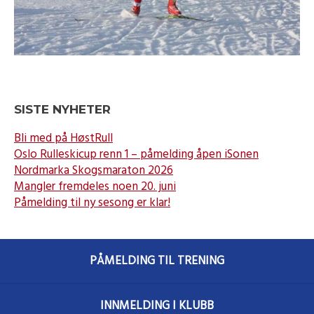
SISTE NYHETER
Bli med på HøstRull
Oslo Rulleskicup renn 1 – påmelding åpen iSonen
Nordmarka Skogsmaraton 2026
Mangler fremdeles noen 20. juni
Påmelding til ny sesong er klar!
PÅMELDING TIL TRENING
INNMELDING I KLUBB