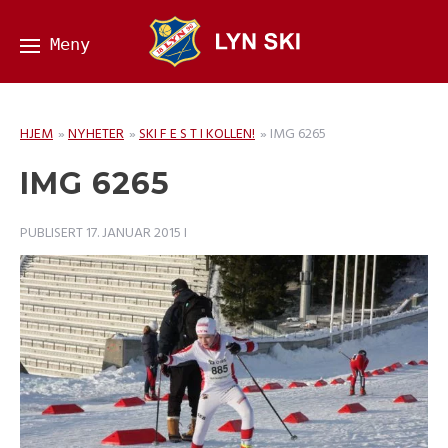
HJEM
»
NYHETER
»
SKI F E S T I KOLLEN!
»
IMG 6265
IMG 6265
PUBLISERT
17. JANUAR 2015
I