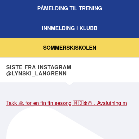
PÅMELDING TIL TRENING
INNMELDING I KLUBB
SOMMERSKISKOLEN
SISTE FRA INSTAGRAM
@LYNSKI_LANGRENN
Takk 🙏 for en fin fin sesong 🇳🇴❄️☃️ . Avslutning m