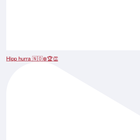
Hipp hurra 🇳🇴❄️🏆👏