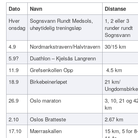
Dato
Navn
Distanse
Hver
Sognsvann Rundt Medsols,
1, 2 eller 3
onsdag
uhøytidelig treningsløp
runder rundt
Sognsvann
4.9
Nordmarkstravern/Halvtravern
30/15 km
5.9?
Duathlon – Kjelsås Langrenn
11.9
Grefsenkollen Opp
4.5 km
18.9
Birkebeinerløpet
21 km/
Ungdomsbirke
26.9
Oslo maraton
3, 10, 21 og 4
km
2.10
Oslos Bratteste
2.67 km
17.10
Mærraskallen
15 km, 5 for 8
11 år