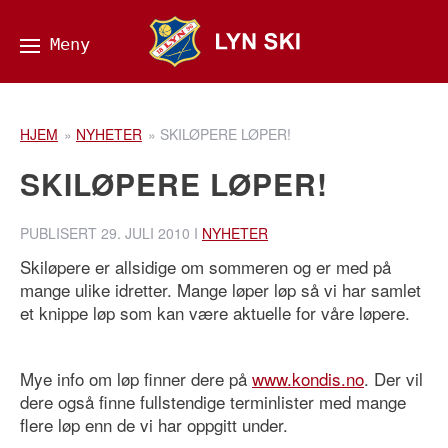
HJEM
»
NYHETER
»
SKILØPERE LØPER!
SKILØPERE LØPER!
PUBLISERT
29. JULI 2010
I
NYHETER
Skiløpere er allsidige om sommeren og er med på
mange ulike idretter. Mange løper løp så vi har samlet
et knippe løp som kan være aktuelle for våre løpere.
Mye info om løp finner dere på
www.kondis.no
. Der vil
dere også finne fullstendige terminlister med mange
flere løp enn de vi har oppgitt under.