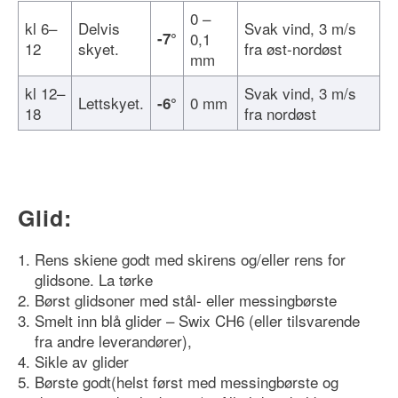
0 –
kl 6–
Delvis
Svak vind, 3 m/s
-7°
0,1
12
skyet.
fra øst-nordøst
mm
kl 12–
Svak vind, 3 m/s
Lettskyet.
0 mm
-6°
18
fra nordøst
Glid:
Rens skiene godt med skirens og/eller rens for
glidsone. La tørke
Børst glidsoner med stål- eller messingbørste
Smelt inn blå glider – Swix CH6 (eller tilsvarende
fra andre leverandører),
Sikle av glider
Børste godt(helst først med messingbørste og