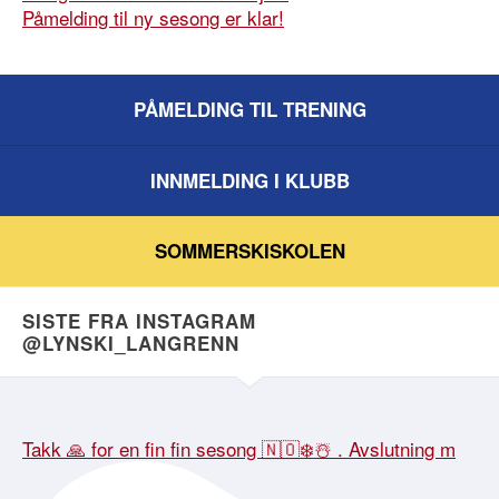
Påmelding til ny sesong er klar!
PÅMELDING TIL TRENING
INNMELDING I KLUBB
SOMMERSKISKOLEN
SISTE FRA INSTAGRAM
@LYNSKI_LANGRENN
Takk 🙏 for en fin fin sesong 🇳🇴❄️☃️ . Avslutning m