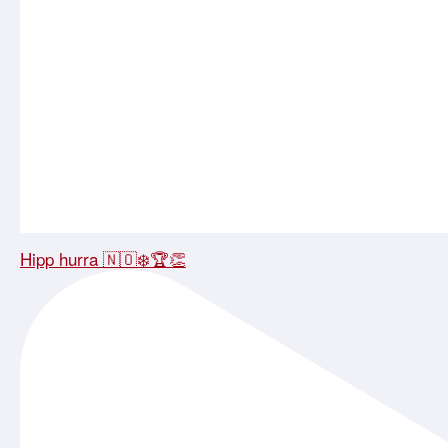
Hipp hurra 🇳🇴❄️🏆👏