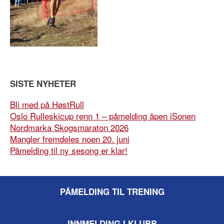
SISTE NYHETER
Bli med på HøstRull
Oslo Rulleskicup renn 1 – påmelding åpen iSonen
Nordmarka Skogsmaraton 2026
Mangler fremdeles noen 20. juni
Påmelding til ny sesong er klar!
PÅMELDING TIL TRENING
INNMELDING I KLUBB