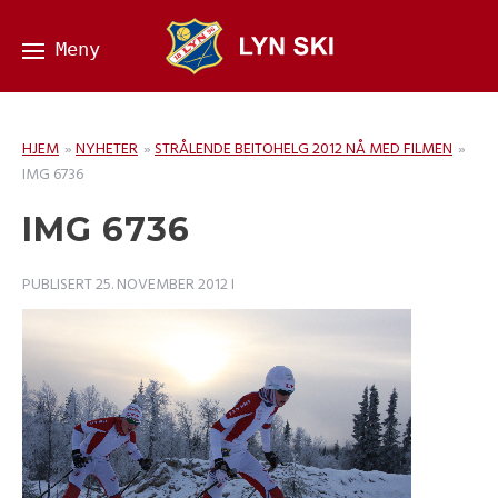
HJEM
»
NYHETER
»
STRÅLENDE BEITOHELG 2012 NÅ MED FILMEN
»
IMG 6736
IMG 6736
PUBLISERT
25. NOVEMBER 2012
I