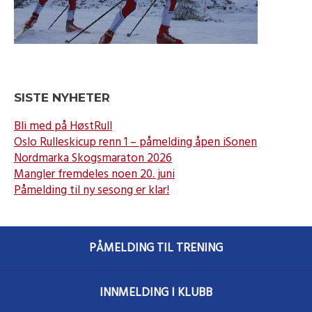
SISTE NYHETER
Bli med på HøstRull
Oslo Rulleskicup renn 1 – påmelding åpen iSonen
Nordmarka Skogsmaraton 2026
Mangler fremdeles noen 20. juni
Påmelding til ny sesong er klar!
PÅMELDING TIL TRENING
INNMELDING I KLUBB