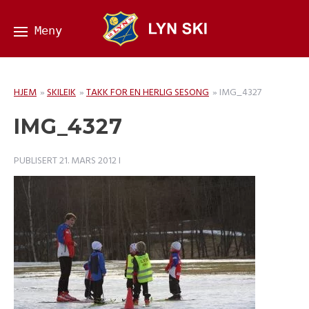
HJEM
»
SKILEIK
»
TAKK FOR EN HERLIG SESONG
»
IMG_4327
IMG_4327
PUBLISERT
21. MARS 2012
I