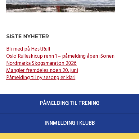
SISTE NYHETER
Bli med på HøstRull
Oslo Rulleskicup renn 1 – påmelding åpen iSonen
Nordmarka Skogsmaraton 2026
Mangler fremdeles noen 20. juni
Påmelding til ny sesong er klar!
PÅMELDING TIL TRENING
INNMELDING I KLUBB