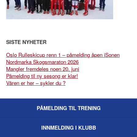
SISTE NYHETER
Oslo Rulleskicup renn 1 – påmelding åpen iSonen
Nordmarka Skogsmaraton 2026
Mangler fremdeles noen 20. juni
Påmelding til ny sesong er klar!
Våren er her – sykler du ?
PÅMELDING TIL TRENING
INNMELDING I KLUBB