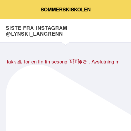
SOMMERSKISKOLEN
SISTE FRA INSTAGRAM
@LYNSKI_LANGRENN
Takk 🙏 for en fin fin sesong 🇳🇴❄️☃️ . Avslutning m