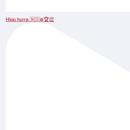
Hipp hurra 🇳🇴❄️🏆👏