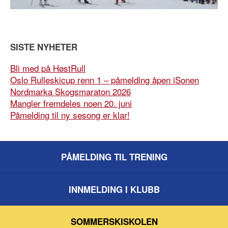
SISTE NYHETER
Bli med på HøstRull
Oslo Rulleskicup renn 1 – påmelding åpen iSonen
Nordmarka Skogsmaraton 2026
Mangler fremdeles noen 20. juni
Påmelding til ny sesong er klar!
PÅMELDING TIL TRENING
INNMELDING I KLUBB
SOMMERSKISKOLEN