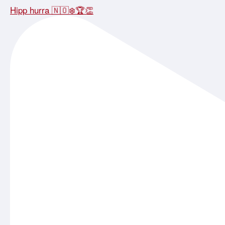
Hipp hurra 🇳🇴❄️🏆👏