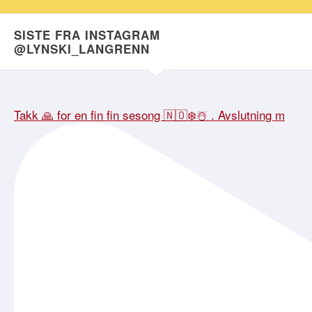
SISTE FRA INSTAGRAM
@LYNSKI_LANGRENN
Takk 🙏 for en fin fin sesong 🇳🇴❄️☃️ . Avslutning m