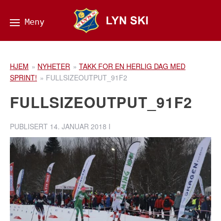
HJEM
»
NYHETER
»
TAKK FOR EN HERLIG DAG MED
SPRINT!
»
FULLSIZEOUTPUT_91F2
FULLSIZEOUTPUT_91F2
PUBLISERT
14. JANUAR 2018
I