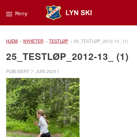
HJEM
»
NYHETER
»
TESTLØP
»
25_TESTLØP_2012-13_ (1)
25_TESTLØP_2012-13_ (1)
PUBLISERT
7. JUNI 2025
I