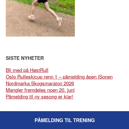
SISTE NYHETER
Bli med på HøstRull
Oslo Rulleskicup renn 1 – påmelding åpen iSonen
Nordmarka Skogsmaraton 2026
Mangler fremdeles noen 20. juni
Påmelding til ny sesong er klar!
PÅMELDING TIL TRENING