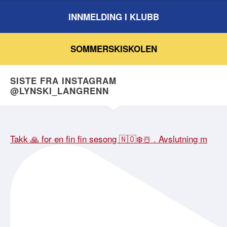
INNMELDING I KLUBB
SOMMERSKISKOLEN
SISTE FRA INSTAGRAM
@LYNSKI_LANGRENN
Takk 🙏 for en fin fin sesong 🇳🇴❄️☃️ . Avslutning m