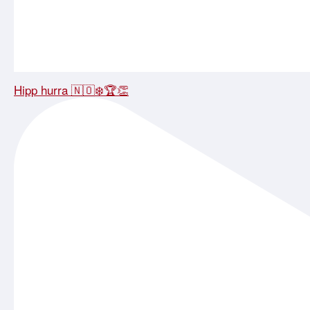
Hipp hurra 🇳🇴❄️🏆👏