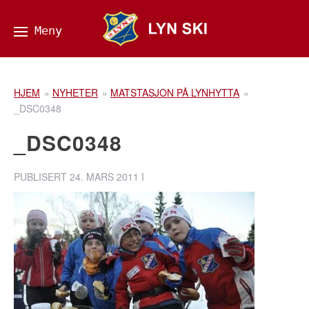
HJEM
»
NYHETER
»
MATSTASJON PÅ LYNHYTTA
»
_DSC0348
_DSC0348
PUBLISERT
24. MARS 2011
I