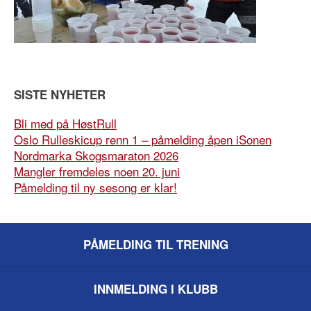
SISTE NYHETER
Bli med på HøstRull
Oslo Rulleskicup renn 1 – påmelding åpen iSonen
Nordmarka Skogsmaraton 2026
Mangler fremdeles noen 20. juni
Påmelding til ny sesong er klar!
PÅMELDING TIL TRENING
INNMELDING I KLUBB