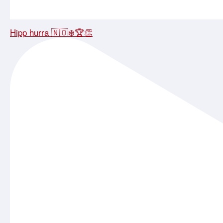
Hipp hurra 🇳🇴❄️🏆👏