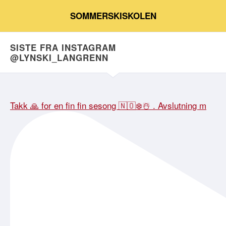
SOMMERSKISKOLEN
SISTE FRA INSTAGRAM
@LYNSKI_LANGRENN
Takk 🙏 for en fin fin sesong 🇳🇴❄️☃️ . Avslutning m