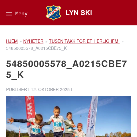
HJEM
»
NYHETER
»
TUSEN TAKK FOR ET HERLIG IFM!
»
54850005578_A0215CBE75_K
54850005578_A0215CBE7
5_K
PUBLISERT
12. OKTOBER 2025
I