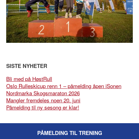
SISTE NYHETER
Bli med på HøstRull
Oslo Rulleskicup renn 1 – påmelding åpen iSonen
Nordmarka Skogsmaraton 2026
Mangler fremdeles noen 20. juni
Påmelding til ny sesong er klar!
PÅMELDING TIL TRENING