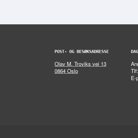
POST- OG BESØKSADRESSE
DA
Olav M. Troviks vei 13
Ann
0864 Oslo
Tlf
E-