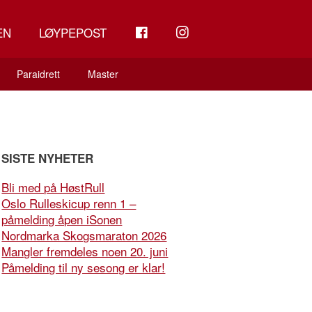
FB
INSTAGRAM
EN
LØYPEPOST
Paraidrett
Master
SISTE NYHETER
Bli med på HøstRull
Oslo Rulleskicup renn 1 –
påmelding åpen iSonen
Nordmarka Skogsmaraton 2026
Mangler fremdeles noen 20. juni
Påmelding til ny sesong er klar!