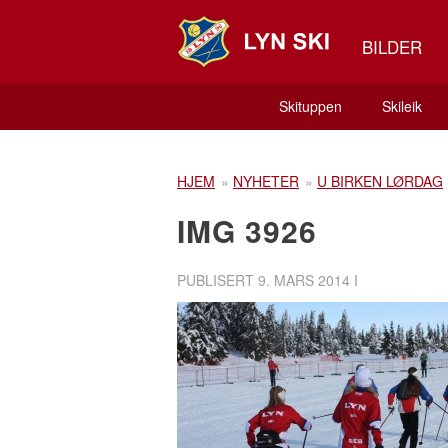
BILDER
Skituppen
Skileik
HJEM
»
NYHETER
»
U BIRKEN LØRDAG
IMG 3926
PUBLISERT
9. MARS 2014
I