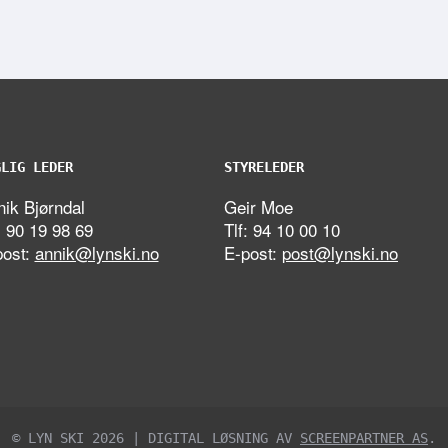
GLIG LEDER
STYRELEDER
ik Bjørndal
Geir Moe
: 90 19 98 69
Tlf: 94 10 00 10
post:
annik@lynski.no
E-post:
post@lynski.no
© LYN SKI 2026 | DIGITAL LØSNING AV
SCREENPARTNER AS
.