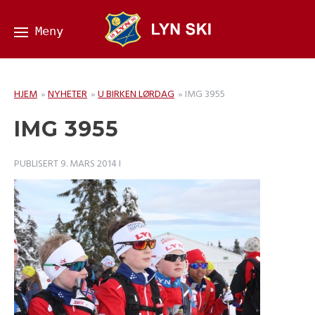
HJEM
»
NYHETER
»
U BIRKEN LØRDAG
»
IMG 3955
IMG 3955
PUBLISERT
9. MARS 2014
I