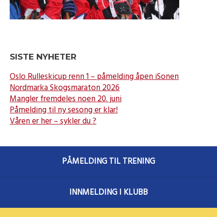
SISTE NYHETER
Oslo Rulleskicup renn 1 – påmelding åpen iSonen
Nordmarka Skogsmaraton 2026
Mangler fremdeles noen 20. juni
Påmelding til ny sesong er klar!
Våren er her – sykler du ?
PÅMELDING TIL TRENING
INNMELDING I KLUBB