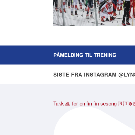
PÅMELDING TIL TRENING
SISTE FRA INSTAGRAM @LY
Takk 🙏 for en fin fin sesong 🇳🇴❄️