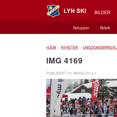
BILDER
Skituppen
Skileik
HJEM
»
NYHETER
»
UNGDOMSBIRKEN 
IMG 4169
PUBLISERT
10. MARS 2014
I