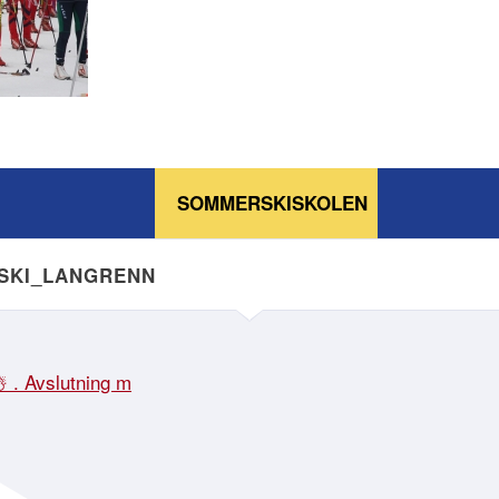
SOMMERSKISKOLEN
NSKI_LANGRENN
☃️ . Avslutning m