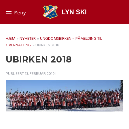
HJEM
»
NYHETER
»
UNGDOMSBIRKEN – PÅMELDING TIL
OVERNATTING
»
UBIRKEN 2018
UBIRKEN 2018
PUBLISERT
13. FEBRUAR 2019
I