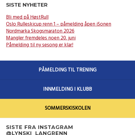
SISTE NYHETER
Bli med på HøstRull
Oslo Rulleskicup renn 1 – påmelding åpen iSonen
Nordmarka Skogsmaraton 2026
Mangler fremdeles noen 20. juni
Påmelding til ny sesong er klar!
PÅMELDING TIL TRENING
INNMELDING I KLUBB
SOMMERSKISKOLEN
SISTE FRA INSTAGRAM
@LYNSKI_LANGRENN