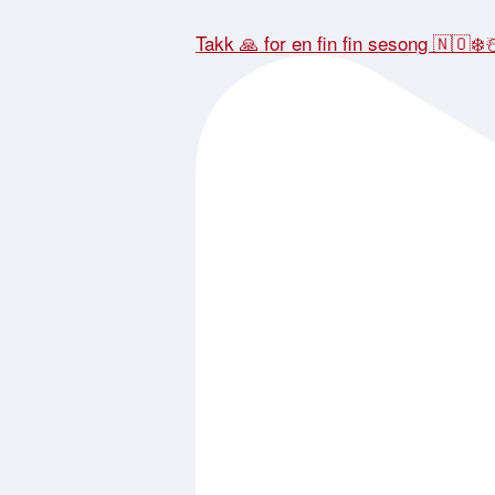
Takk 🙏 for en fin fin sesong 🇳🇴❄️