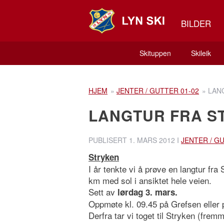
BILDER
Skituppen
Skileik
HJEM
»
JENTER / GUTTER 01-02
»
LAN
LANGTUR FRA S
PUBLISERT
1. MARS 2012
I
JENTER / G
Stryken
I år tenkte vi å prøve en langtur fra 
km med sol i ansiktet hele veien.
Sett av
lørdag 3. mars.
Oppmøte kl. 09.45 på Grefsen eller 
Derfra tar vi toget til Stryken (fremm