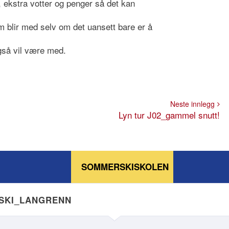
y, ekstra votter og penger så det kan
m blir med selv om det uansett bare er å
også vil være med.
Neste innlegg
Lyn tur J02_gammel snutt!
SOMMERSKISKOLEN
NSKI_LANGRENN