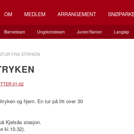
OM
MEDLEM
ARRANGEMENT
SNØPARK
Barneteam
Ungdomsteam
Junior/Senior
Langløp
GTUR FRA STRYKEN
TRYKEN
UTTER 01-02
Stryken og hjem. En tur på litt over 30
på Kjelsås stasjon.
e kl.10.32).