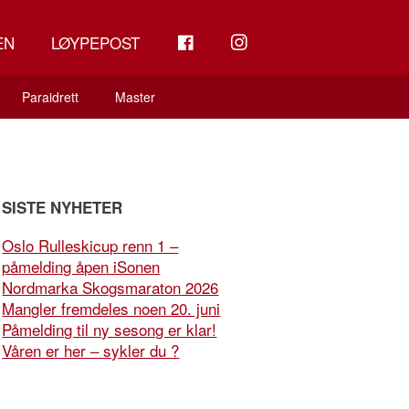
FB
INSTAGRAM
EN
LØYPEPOST
Paraidrett
Master
SISTE NYHETER
Oslo Rulleskicup renn 1 –
påmelding åpen iSonen
Nordmarka Skogsmaraton 2026
Mangler fremdeles noen 20. juni
Påmelding til ny sesong er klar!
Våren er her – sykler du ?