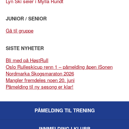
Lyn Ski seier i Mylla Rundt
JUNIOR / SENIOR
Gå til gruppe
SISTE NYHETER
Bli med på HøstRull
Oslo Rulleskicup renn 1 – påmelding åpen iSonen
Nordmarka Skogsmaraton 2026
Mangler fremdeles noen 20. juni
Påmelding til ny sesong er klar!
PÅMELDING TIL TRENING
INNMELDING I KLUBB