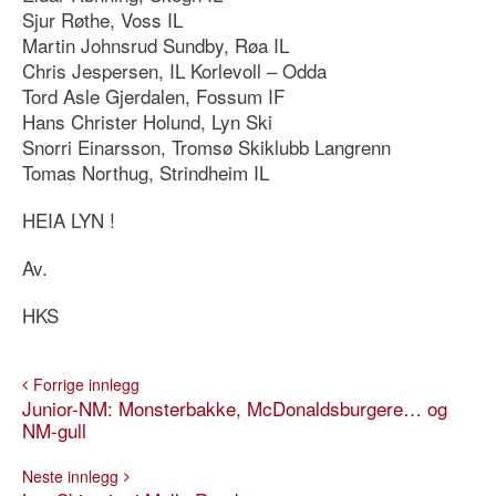
Sjur Røthe, Voss IL
Martin Johnsrud Sundby, Røa IL
Chris Jespersen, IL Korlevoll – Odda
Tord Asle Gjerdalen, Fossum IF
Hans Christer Holund, Lyn Ski
Snorri Einarsson, Tromsø Skiklubb Langrenn
Tomas Northug, Strindheim IL
HEIA LYN !
Av.
HKS
Forrige innlegg
Junior-NM: Monsterbakke, McDonaldsburgere… og
NM-gull
Neste innlegg