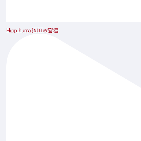
Hipp hurra 🇳🇴❄️🏆👏