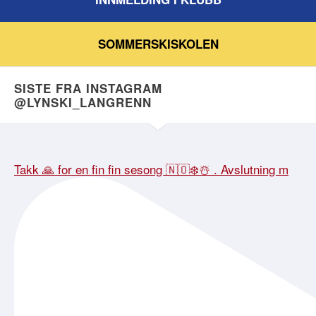
SOMMERSKISKOLEN
SISTE FRA INSTAGRAM
@LYNSKI_LANGRENN
Takk 🙏 for en fin fin sesong 🇳🇴❄️☃️ . Avslutning m