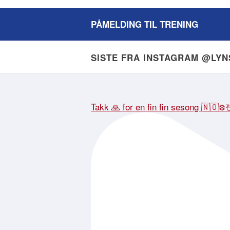
PÅMELDING TIL TRENING
SISTE FRA INSTAGRAM @LY
Takk 🙏 for en fin fin sesong 🇳🇴❄️