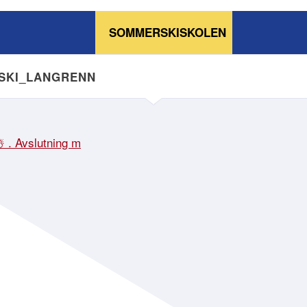
SOMMERSKISKOLEN
NSKI_LANGRENN
☃️ . Avslutning m