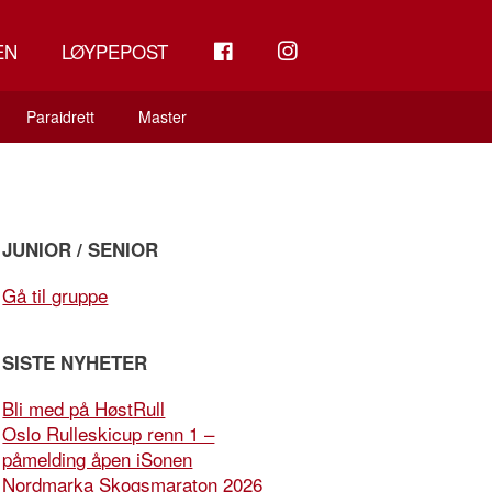
FB
INSTAGRAM
EN
LØYPEPOST
Paraidrett
Master
JUNIOR / SENIOR
Gå til gruppe
SISTE NYHETER
Bli med på HøstRull
Oslo Rulleskicup renn 1 –
påmelding åpen iSonen
Nordmarka Skogsmaraton 2026