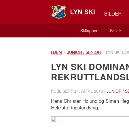
BILDER
Skituppen
Skileik
HJEM
»
JUNIOR / SENIOR
»
LYN SKI D
LYN SKI DOMINA
REKRUTTLANDS
PUBLISERT
24. APRIL 2013
I
JUNIOR / S
Hans Christer Holund og Simen Hegst
Rekrutteringslandslag.