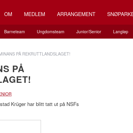
OM
MEDLEM
ARRANGEMENT
SNØPARK
Barneteam
Ungdomsteam
Junior/Senior
Langløp
OMINANS PÅ REKRUTTLANDSLAGET!
NS PÅ
LAGET!
ENIOR
ad Krüger har blitt tatt ut på NSFs