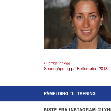
Forrige innlegg
Sesongåpning på Beitostølen 2013
PÅMELDING TIL TRENING
SISTE FRA INSTAGRAM @LY