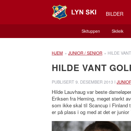
BILDER
Skituppen
Skileik
HJEM
»
JUNIOR / SENIOR
»
HILDE VAN
HILDE VANT GO
PUBLISERT
9. DESEMBER 2013
I
JUNIOR
Hilde Lauvhaug var beste dameløper 
Eriksen fra Heming, meget sterkt av
som ikke skal til Scancup i Finland 
er på plass i og med at det er junio