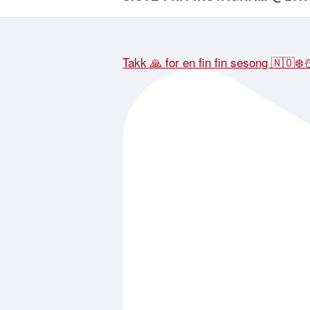
Takk 🙏 for en fin fin sesong 🇳🇴❄️