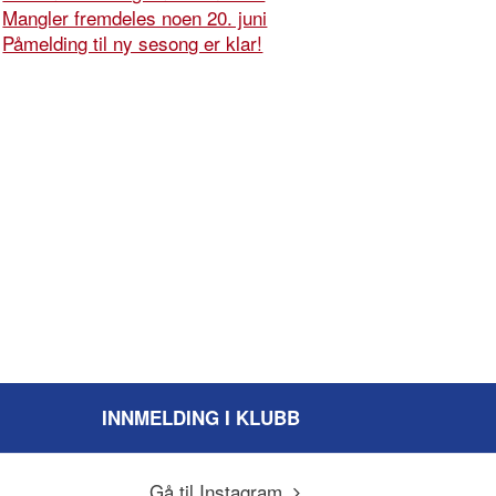
Mangler fremdeles noen 20. juni
Påmelding til ny sesong er klar!
INNMELDING I KLUBB
Gå til Instagram