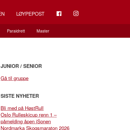
FB
INSTAGRAM
EN
LØYPEPOST
Paraidrett
Master
JUNIOR / SENIOR
Gå til gruppe
SISTE NYHETER
Bli med på HøstRull
Oslo Rulleskicup renn 1 –
påmelding åpen iSonen
Nordmarka Skogsmaraton 2026