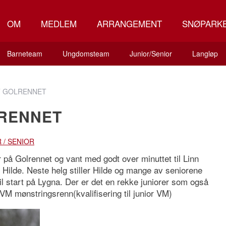
OM
MEDLEM
ARRANGEMENT
SNØPARK
Barneteam
Ungdomsteam
Junior/Senior
Langløp
T GOLRENNET
LRENNET
 / SENIOR
på Golrennet og vant med godt over minuttet til Linn
 Hilde. Neste helg stiller Hilde og mange av seniorene
til start på Lygna. Der er det en rekke juniorer som også
r VM mønstringsrenn(kvalifisering til junior VM)