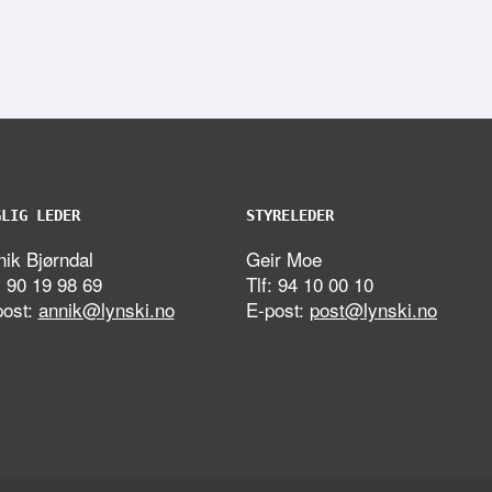
GLIG LEDER
STYRELEDER
ik Bjørndal
Geir Moe
: 90 19 98 69
Tlf: 94 10 00 10
post:
annik@lynski.no
E-post:
post@lynski.no