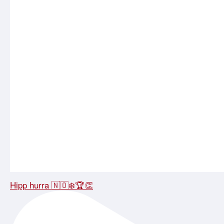
Hipp hurra 🇳🇴❄️🏆👏