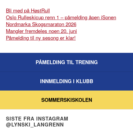
Bli med på HøstRull
Oslo Rulleskicup renn 1 – påmelding åpen iSonen
Nordmarka Skogsmaraton 2026
Mangler fremdeles noen 20. juni
Påmelding til ny sesong er klar!
PÅMELDING TIL TRENING
INNMELDING I KLUBB
SOMMERSKISKOLEN
SISTE FRA INSTAGRAM
@LYNSKI_LANGRENN