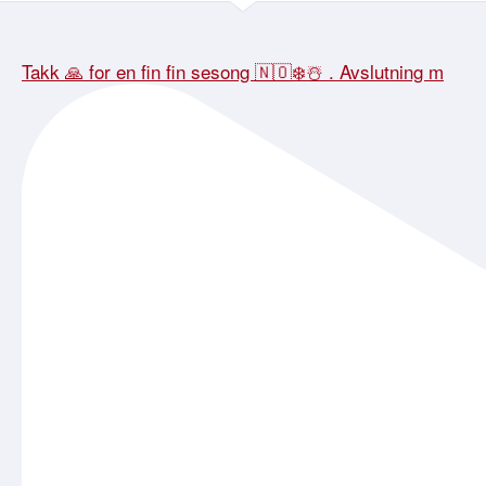
Takk 🙏 for en fin fin sesong 🇳🇴❄️☃️ . Avslutning m