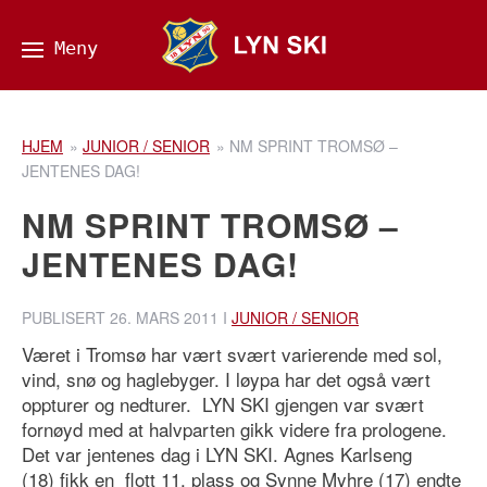
HJEM
»
JUNIOR / SENIOR
»
NM SPRINT TROMSØ –
JENTENES DAG!
NM SPRINT TROMSØ –
JENTENES DAG!
PUBLISERT
26. MARS 2011
I
JUNIOR / SENIOR
Været i Tromsø har vært svært varierende med sol,
vind, snø og haglebyger. I løypa har det også vært
oppturer og nedturer. LYN SKI gjengen var svært
fornøyd med at halvparten gikk videre fra prologene.
Det var jentenes dag i LYN SKI. Agnes Karlseng
(18) fikk en flott 11. plass og Synne Myhre (17) endte