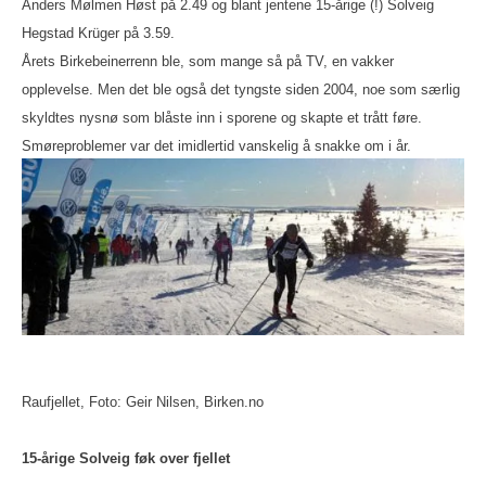
Anders Mølmen Høst på 2.49 og blant jentene 15-årige (!) Solveig
Hegstad Krüger på 3.59.
Årets Birkebeinerrenn ble, som mange så på TV, en vakker
opplevelse. Men det ble også det tyngste siden 2004, noe som særlig
skyldtes nysnø som blåste inn i sporene og skapte et trått føre.
Smøreproblemer var det imidlertid vanskelig å snakke om i år.
Raufjellet, Foto: Geir Nilsen, Birken.no
15-årige Solveig føk over fjellet