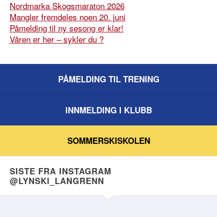
Nordmarka Skogsmaraton 2026
Mangler fremdeles noen 20. juni
Påmelding til ny sesong er klar!
Våren er her – sykler du ?
PÅMELDING TIL TRENING
INNMELDING I KLUBB
SOMMERSKISKOLEN
SISTE FRA INSTAGRAM
@LYNSKI_LANGRENN