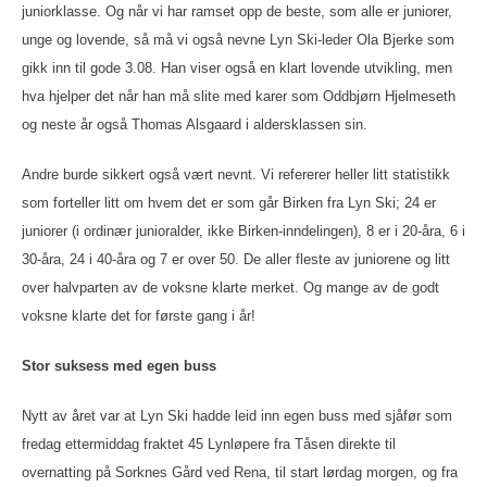
juniorklasse. Og når vi har ramset opp de beste, som alle er juniorer,
unge og lovende, så må vi også nevne Lyn Ski-leder Ola Bjerke som
gikk inn til gode 3.08. Han viser også en klart lovende utvikling, men
hva hjelper det når han må slite med karer som Oddbjørn Hjelmeseth
og neste år også Thomas Alsgaard i aldersklassen sin.
Andre burde sikkert også vært nevnt. Vi refererer heller litt statistikk
som forteller litt om hvem det er som går Birken fra Lyn Ski; 24 er
juniorer (i ordinær junioralder, ikke Birken-inndelingen), 8 er i 20-åra, 6 i
30-åra, 24 i 40-åra og 7 er over 50. De aller fleste av juniorene og litt
over halvparten av de voksne klarte merket. Og mange av de godt
voksne klarte det for første gang i år!
Stor suksess med egen buss
Nytt av året var at Lyn Ski hadde leid inn egen buss med sjåfør som
fredag ettermiddag fraktet 45 Lynløpere fra Tåsen direkte til
overnatting på Sorknes Gård ved Rena, til start lørdag morgen, og fra