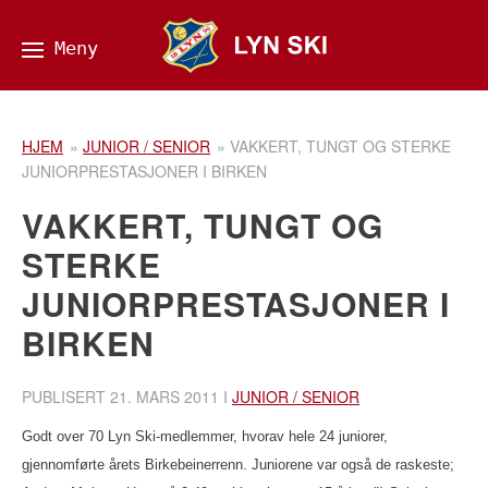
HJEM
»
JUNIOR / SENIOR
»
VAKKERT, TUNGT OG STERKE
JUNIORPRESTASJONER I BIRKEN
VAKKERT, TUNGT OG
STERKE
JUNIORPRESTASJONER I
BIRKEN
PUBLISERT
21. MARS 2011
I
JUNIOR / SENIOR
Godt over 70 Lyn Ski-medlemmer, hvorav hele 24 juniorer,
gjennomførte årets Birkebeinerrenn. Juniorene var også de raskeste;