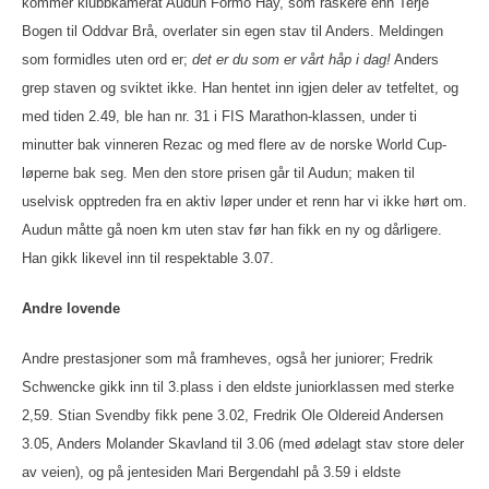
kommer klubbkamerat Audun Formo Hay, som raskere enn Terje
Bogen til Oddvar Brå, overlater sin egen stav til Anders. Meldingen
som formidles uten ord er;
det er du som er vårt håp i dag!
Anders
grep staven og sviktet ikke. Han hentet inn igjen deler av tetfeltet, og
med tiden 2.49, ble han nr. 31 i FIS Marathon-klassen, under ti
minutter bak vinneren Rezac og med flere av de norske World Cup-
løperne bak seg. Men den store prisen går til Audun; maken til
uselvisk opptreden fra en aktiv løper under et renn har vi ikke hørt om.
Audun måtte gå noen km uten stav før han fikk en ny og dårligere.
Han gikk likevel inn til respektable 3.07.
Andre lovende
Andre prestasjoner som må framheves, også her juniorer; Fredrik
Schwencke gikk inn til 3.plass i den eldste juniorklassen med sterke
2,59. Stian Svendby fikk pene 3.02, Fredrik Ole Oldereid Andersen
3.05, Anders Molander Skavland til 3.06 (med ødelagt stav store deler
av veien), og på jentesiden Mari Bergendahl på 3.59 i eldste