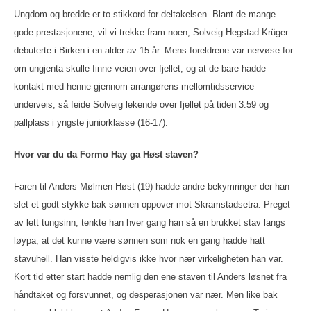
Ungdom og bredde er to stikkord for deltakelsen. Blant de mange
gode prestasjonene, vil vi trekke fram noen; Solveig Hegstad Krüger
debuterte i Birken i en alder av 15 år. Mens foreldrene var nervøse for
om ungjenta skulle finne veien over fjellet, og at de bare hadde
kontakt med henne gjennom arrangørens mellomtidsservice
underveis, så feide Solveig lekende over fjellet på tiden 3.59 og
pallplass i yngste juniorklasse (16-17).
Hvor var du da Formo Hay ga Høst staven?
Faren til Anders Mølmen Høst (19) hadde andre bekymringer der han
slet et godt stykke bak sønnen oppover mot Skramstadsetra. Preget
av lett tungsinn, tenkte han hver gang han så en brukket stav langs
løypa, at det kunne være sønnen som nok en gang hadde hatt
stavuhell. Han visste heldigvis ikke hvor nær virkeligheten han var.
Kort tid etter start hadde nemlig den ene staven til Anders løsnet fra
håndtaket og forsvunnet, og desperasjonen var nær. Men like bak