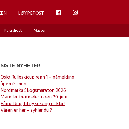
FB
INSTAGRAM
KEN
LØYPEPOST
Paraidrett
Master
SISTE NYHETER
Oslo Rulleskicup renn 1 – påmelding
åpen iSonen
Nordmarka Skogsmaraton 2026
Mangler fremdeles noen 20. juni
Påmelding til ny sesong er klar!
Våren er her – sykler du ?