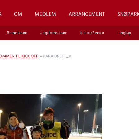
R
OM
MEDLEM
ARRANGEMENT
SNØPAR
Barneteam
Ungdomsteam
Junior/Senior
Langløp
OMMEN TIL KICK OFF
»
PARAIDRETT_V