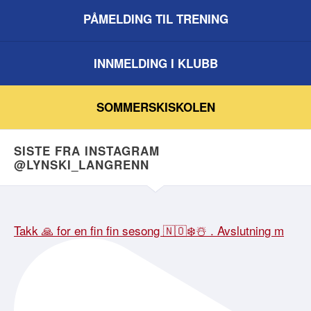
PÅMELDING TIL TRENING
INNMELDING I KLUBB
SOMMERSKISKOLEN
SISTE FRA INSTAGRAM
@LYNSKI_LANGRENN
Takk 🙏 for en fin fin sesong 🇳🇴❄️☃️ . Avslutning m