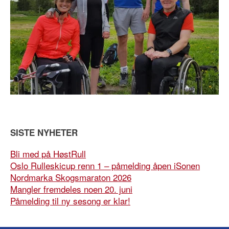
SISTE NYHETER
Bli med på HøstRull
Oslo Rulleskicup renn 1 – påmelding åpen iSonen
Nordmarka Skogsmaraton 2026
Mangler fremdeles noen 20. juni
Påmelding til ny sesong er klar!