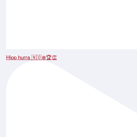
Hipp hurra 🇳🇴❄️🏆👏