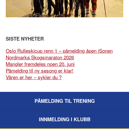
SISTE NYHETER
Oslo Rulleskicup renn 1 – påmelding åpen iSonen
Nordmarka Skogsmaraton 2026
Mangler fremdeles noen 20. juni
Påmelding til ny sesong er klar!
Våren er her – sykler du ?
PÅMELDING TIL TRENING
INNMELDING I KLUBB