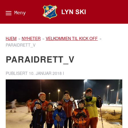
HJEM
»
NYHETER
»
VELKOMMEN TIL KICK OFF
»
PARAIDRETT_V
PARAIDRETT_V
PUBLISERT
10. JANUAR 2018
I