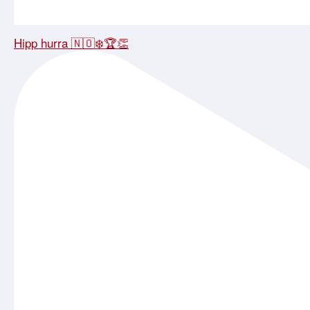
Hipp hurra 🇳🇴❄️🏆👏