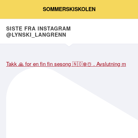
SOMMERSKISKOLEN
SISTE FRA INSTAGRAM
@LYNSKI_LANGRENN
Takk 🙏 for en fin fin sesong 🇳🇴❄️☃️ . Avslutning m