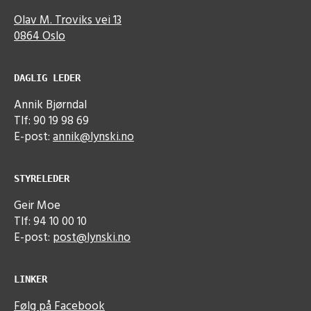
Olav M. Troviks vei 13
0864 Oslo
DAGLIG LEDER
Annik Bjørndal
Tlf: 90 19 98 69
E-post:
annik@lynski.no
STYRELEDER
Geir Moe
Tlf: 94 10 00 10
E-post:
post@lynski.no
LINKER
Følg på Facebook