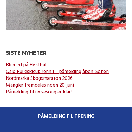
SISTE NYHETER
Bli med på HøstRull
Oslo Rulleskicup renn 1 – påmelding åpen iSonen
Nordmarka Skogsmaraton 2026
Mangler fremdeles noen 20. juni
Påmelding til ny sesong er klar!
PÅMELDING TIL TRENING