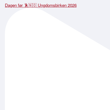
Dagen før 🕺🇳🇴 Ungdomsbirken 2026