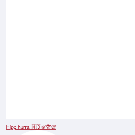
Hipp hurra 🇳🇴❄️🏆👏