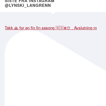
SISTE FRA INSTAGRAM
@LYNSKI_LANGRENN
Takk 🙏 for en fin fin sesong 🇳🇴❄️☃️ . Avslutning m