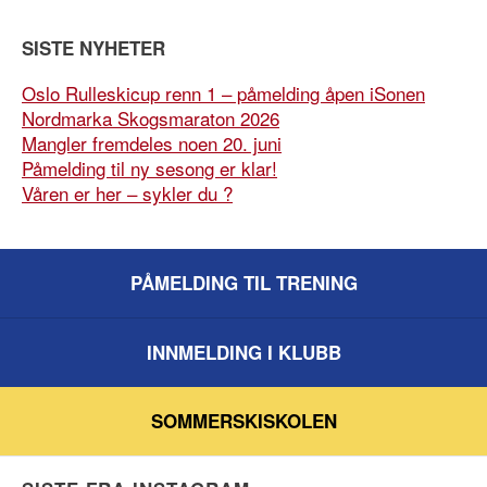
SISTE NYHETER
Oslo Rulleskicup renn 1 – påmelding åpen iSonen
Nordmarka Skogsmaraton 2026
Mangler fremdeles noen 20. juni
Påmelding til ny sesong er klar!
Våren er her – sykler du ?
PÅMELDING TIL TRENING
INNMELDING I KLUBB
SOMMERSKISKOLEN