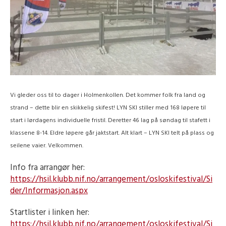
Vi gleder oss til to dager i Holmenkollen. Det kommer folk fra land og
strand – dette blir en skikkelig skifest! LYN SKI stiller med 168 løpere til
start i lørdagens individuelle fristil. Deretter 46 lag på søndag til stafett i
klassene 8-14. Eldre løpere går jaktstart. Alt klart – LYN SKI telt på plass og
seilene vaier. Velkommen.
Info fra arrangør her:
https://hsil.klubb.nif.no/arrangement/osloskifestival/Si
der/Informasjon.aspx
Startlister i linken her:
https://hsil.klubb.nif.no/arrangement/osloskifestival/Si