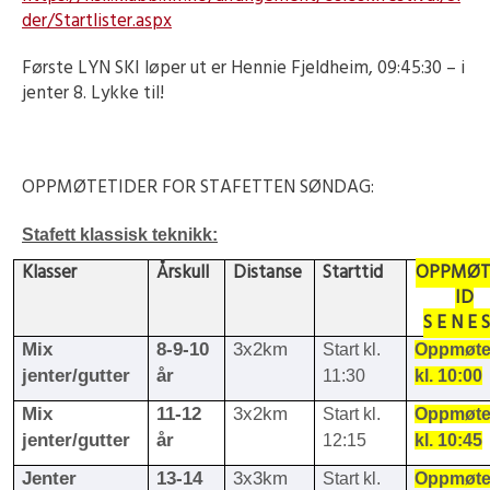
der/Startlister.aspx
Første LYN SKI løper ut er Hennie Fjeldheim, 09:45:30 – i
jenter 8. Lykke til!
OPPMØTETIDER FOR STAFETTEN SØNDAG:
Stafett klassisk teknikk:
Klasser
Årskull
Distanse
Starttid
OPPMØT
ID
S E N E S
Mix
8-9-10
3x2km
Start kl.
Oppmøt
jenter/gutter
år
11:30
kl. 10:00
Mix
11-12
3x2km
Start kl.
Oppmøt
jenter/gutter
år
12:15
kl. 10:45
Jenter
13-14
3x3km
Start kl.
Oppmøt