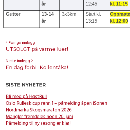
år
12:45
kl. 11:15
Gutter
13-14
3x3km
Start kl.
Oppmøt
år
13:15
kl. 12:00
Forrige innlegg
UTSOLGT på varme luer!
Neste innlegg
En dag forbi i Kollentåka!
SISTE NYHETER
Bli med på HøstRull
Oslo Rulleskicup renn 1 – påmelding åpen iSonen
Nordmarka Skogsmaraton 2026
Mangler fremdeles noen 20. juni
Påmelding til ny sesong er klar!