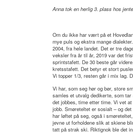
Anna tok en herlig 3. plass hos jent
Om du ikke har vært på et Hovedland
mye puls og ekstra mange dialekter. 
2004, fra hele landet. Det er tre dag
veksler fra år til år, 2019 var det fr
sprintstafett. De 30 beste går videre
kretsstafett. Det betyr et stort pusl
Vi topper 1/3, resten går i mix lag. 
Vi har, som seg hør og bør, store sm
samles et utvalg dedikerte, som tar
det jobbes, time etter time. Vi vet a
jobb. Smøreteltet er sosialt – og d
har løftet på seg, også i smøreteltet,
jevne ut forholdene slik at skiene bli
tatt på strak ski. Riktignok ble det 