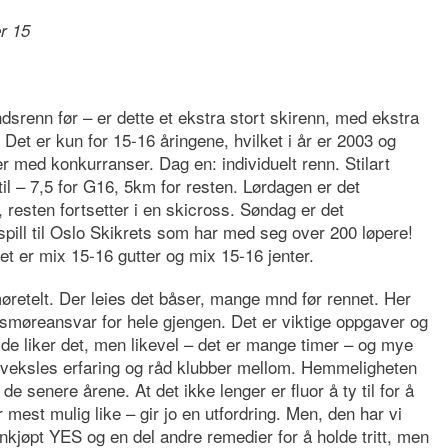
er 15
srenn før – er dette et ekstra stort skirenn, med ekstra
Det er kun for 15-16 åringene, hvilket i år er 2003 og
er med konkurranser. Dag en: individuelt renn. Stilart
istil – 7,5 for G16, 5km for resten. Lørdagen er det
, resten fortsetter i en skicross. Søndag er det
espill til Oslo Skikrets som har med seg over 200 løpere!
Det er mix 15-16 gutter og mix 15-16 jenter.
øretelt. Der leies det båser, mange mnd før rennet. Her
 smøreansvar for hele gjengen. Det er viktige oppgaver og
t de liker det, men likevel – det er mange timer – og mye
et veksles erfaring og råd klubber mellom. Hemmeligheten
 de senere årene. At det ikke lenger er fluor å ty til for å
r mest mulig like – gir jo en utfordring. Men, den har vi
innkjøpt YES og en del andre remedier for å holde tritt, men