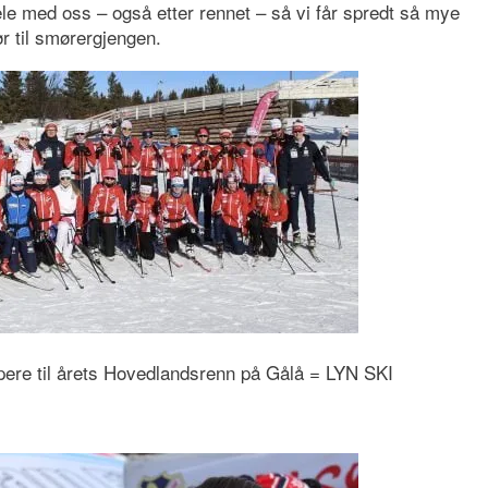
ele med oss – også etter rennet – så vi får spredt så mye
r til smørergjengen.
pere til årets Hovedlandsrenn på Gålå = LYN SKI