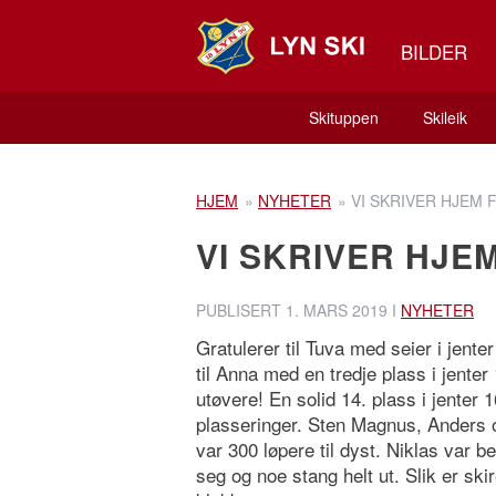
BILDER
Skituppen
Skileik
HJEM
»
NYHETER
»
VI SKRIVER HJEM 
VI SKRIVER HJE
PUBLISERT
1. MARS 2019
I
NYHETER
Gratulerer til Tuva med seier i jent
til Anna med en tredje plass i jent
utøvere! En solid 14. plass i jenter 
plasseringer. Sten Magnus, Anders 
var 300 løpere til dyst. Niklas var 
seg og noe stang helt ut. Slik er sk