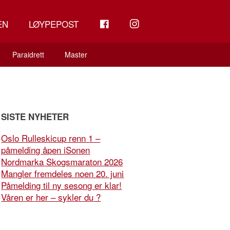
FB
INSTAGRAM
EN
LØYPEPOST
Paraidrett
Master
SISTE NYHETER
Oslo Rulleskicup renn 1 –
påmelding åpen iSonen
Nordmarka Skogsmaraton 2026
Mangler fremdeles noen 20. juni
Påmelding til ny sesong er klar!
Våren er her – sykler du ?