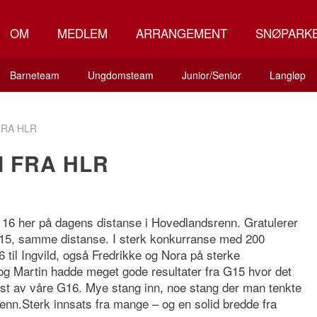
OM
MEDLEM
ARRANGEMENT
SNØPARK
Barneteam
Ungdomsteam
Junior/Senior
Langløp
FRA HLR
M FRA HLR
er 16 her på dagens distanse i Hovedlandsrenn. Gratulerer
er 15, samme distanse. I sterk konkurranse med 200
16 til Ingvild, også Fredrikke og Nora på sterke
og Martin hadde meget gode resultater fra G15 hvor det
best av våre G16. Mye stang inn, noe stang der man tenkte
irenn.Sterk innsats fra mange – og en solid bredde fra