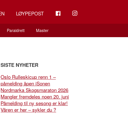
FB
INSTAGRAM
EN
LØYPEPOST
Paraidrett
Master
SISTE NYHETER
Oslo Rulleskicup renn 1 –
påmelding åpen iSonen
Nordmarka Skogsmaraton 2026
Mangler fremdeles noen 20. juni
Påmelding til ny sesong er klar!
Våren er her – sykler du ?