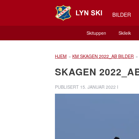
BILDER
Skituppen
Skileik
HJEM
»
KM SKAGEN 2022_AB BILDER
SKAGEN 2022_AB
PUBLISERT
15. JANUAR 2022
I