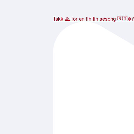
Takk 🙏 for en fin fin sesong 🇳🇴❄️