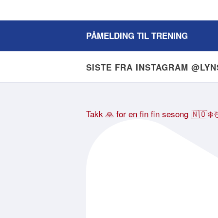
PÅMELDING TIL TRENING
SISTE FRA INSTAGRAM @LY
Takk 🙏 for en fin fin sesong 🇳🇴❄️