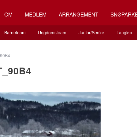
OM
MEDLEM
ARRANGEMENT
SNØPARK
Barneteam
Ungdomsteam
Junior/Senior
Langløp
90B4
T_90B4