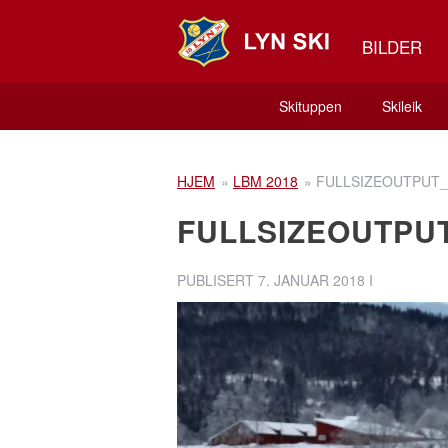
BILDER
Skituppen
Skileik
HJEM
»
LBM 2018
»
FULLSIZEOUTPUT_
FULLSIZEOUTPU
PUBLISERT
7. JANUAR 2018
I