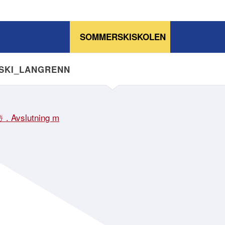
SOMMERSKISKOLEN
NSKI_LANGRENN
☃️ . Avslutning m