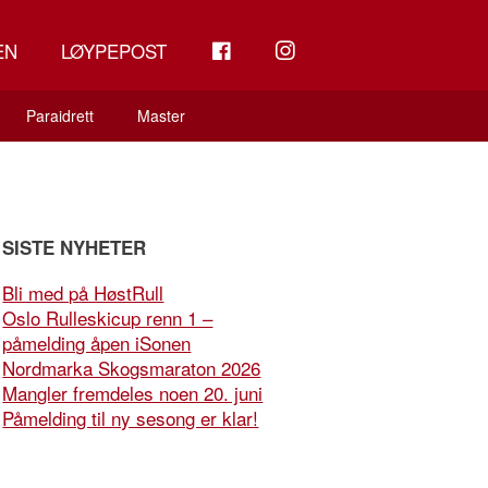
FB
INSTAGRAM
EN
LØYPEPOST
Paraidrett
Master
SISTE NYHETER
Bli med på HøstRull
Oslo Rulleskicup renn 1 –
påmelding åpen iSonen
Nordmarka Skogsmaraton 2026
Mangler fremdeles noen 20. juni
Påmelding til ny sesong er klar!