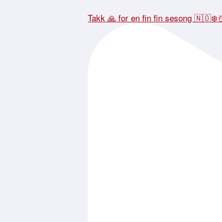
Takk 🙏 for en fin fin sesong 🇳🇴❄️