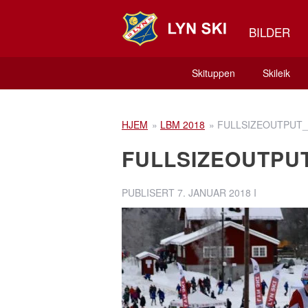
BILDER
Skituppen
Skileik
HJEM
»
LBM 2018
»
FULLSIZEOUTPUT_
FULLSIZEOUTPU
PUBLISERT
7. JANUAR 2018
I