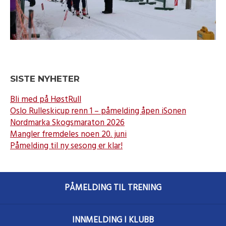
SISTE NYHETER
Bli med på HøstRull
Oslo Rulleskicup renn 1 – påmelding åpen iSonen
Nordmarka Skogsmaraton 2026
Mangler fremdeles noen 20. juni
Påmelding til ny sesong er klar!
PÅMELDING TIL TRENING
INNMELDING I KLUBB