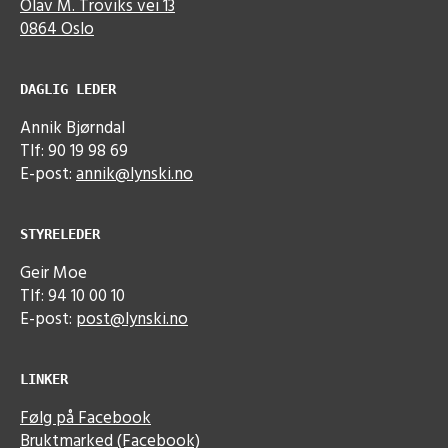
Olav M. Troviks vei 13
0864 Oslo
DAGLIG LEDER
Annik Bjørndal
Tlf: 90 19 98 69
E-post:
annik@lynski.no
STYRELEDER
Geir Moe
Tlf: 94 10 00 10
E-post:
post@lynski.no
LINKER
Følg på Facebook
Bruktmarked (Facebook)