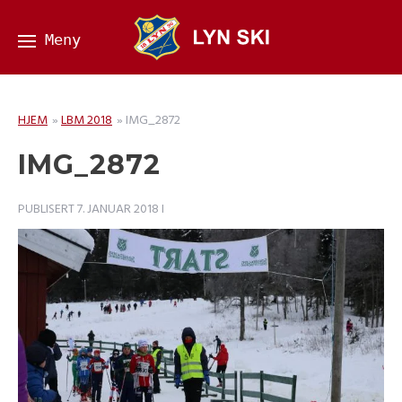
HJEM
»
LBM 2018
»
IMG_2872
IMG_2872
PUBLISERT
7. JANUAR 2018
I