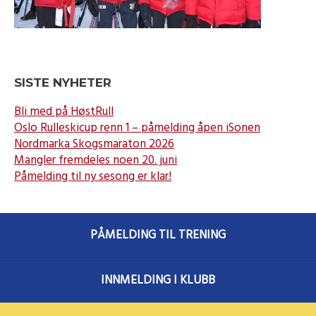
SISTE NYHETER
Bli med på HøstRull
Oslo Rulleskicup renn 1 – påmelding åpen iSonen
Nordmarka Skogsmaraton 2026
Mangler fremdeles noen 20. juni
Påmelding til ny sesong er klar!
PÅMELDING TIL TRENING
INNMELDING I KLUBB