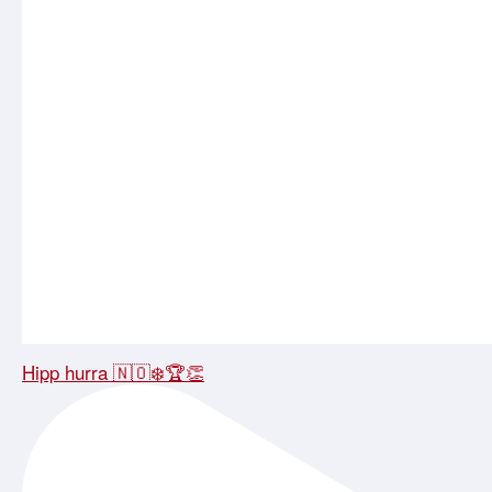
Hipp hurra 🇳🇴❄️🏆👏