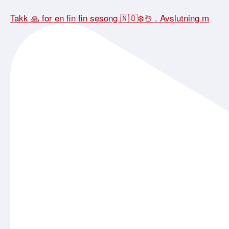
Takk 🙏 for en fin fin sesong 🇳🇴❄️☃️ . Avslutning m