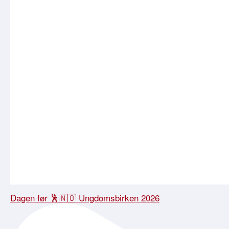
Dagen før 🕺🇳🇴 Ungdomsbirken 2026