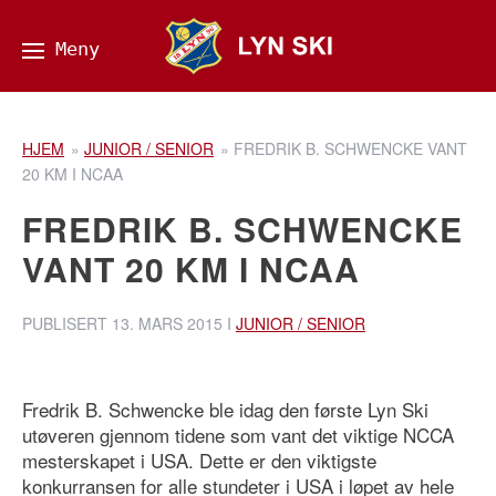
HJEM
»
JUNIOR / SENIOR
»
FREDRIK B. SCHWENCKE VANT
20 KM I NCAA
FREDRIK B. SCHWENCKE
VANT 20 KM I NCAA
PUBLISERT
13. MARS 2015
I
JUNIOR / SENIOR
Fredrik B. Schwencke ble idag den første Lyn Ski
utøveren gjennom tidene som vant det viktige NCCA
mesterskapet i USA. Dette er den viktigste
konkurransen for alle stundeter i USA i løpet av hele