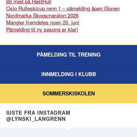
Bli med på HøstRull
Oslo Rulleskicup renn 1 – påmelding åpen iSonen
Nordmarka Skogsmaraton 2026
Mangler fremdeles noen 20. juni
Påmelding til ny sesong er klar!
PÅMELDING TIL TRENING
INNMELDING I KLUBB
SOMMERSKISKOLEN
SISTE FRA INSTAGRAM
@LYNSKI_LANGRENN