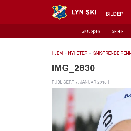
BILDER
Skituppen
Skileik
HJEM
»
NYHETER
»
GNISTRENDE RENN
IMG_2830
PUBLISERT
7. JANUAR 2018
I