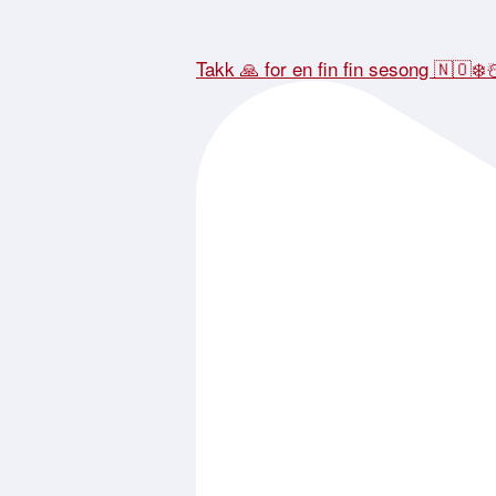
Takk 🙏 for en fin fin sesong 🇳🇴❄️