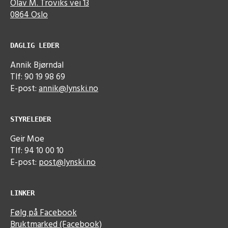
Olav M. Troviks vei 13
0864 Oslo
DAGLIG LEDER
Annik Bjørndal
Tlf: 90 19 98 69
E-post:
annik@lynski.no
STYRELEDER
Geir Moe
Tlf: 94 10 00 10
E-post:
post@lynski.no
LINKER
Følg på Facebook
Bruktmarked (Facebook)