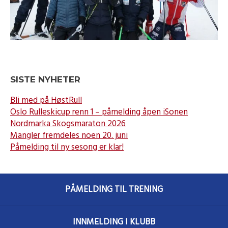
SISTE NYHETER
Bli med på HøstRull
Oslo Rulleskicup renn 1 – påmelding åpen iSonen
Nordmarka Skogsmaraton 2026
Mangler fremdeles noen 20. juni
Påmelding til ny sesong er klar!
PÅMELDING TIL TRENING
INNMELDING I KLUBB