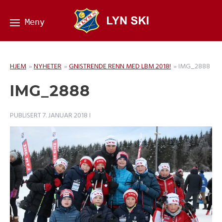
HJEM
»
NYHETER
»
GNISTRENDE RENN MED LBM 2018!
»
IMG_2888
IMG_2888
PUBLISERT
7. JANUAR 2018
I