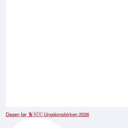
Dagen før 🕺🇳🇴 Ungdomsbirken 2026