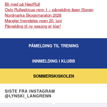
Bli med på HøstRull
Oslo Rulleskicup renn 1 – påmelding åpen iSonen
Nordmarka Skogsmaraton 2026
Mangler fremdeles noen 20. juni
Påmelding til ny sesong er klar!
PÅMELDING TIL TRENING
INNMELDING I KLUBB
SOMMERSKISKOLEN
SISTE FRA INSTAGRAM
@LYNSKI_LANGRENN