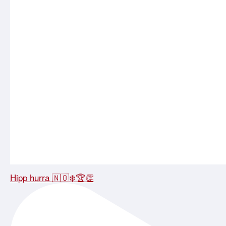
Hipp hurra 🇳🇴❄️🏆👏