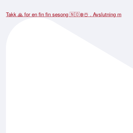
Takk 🙏 for en fin fin sesong 🇳🇴❄️☃️ . Avslutning m