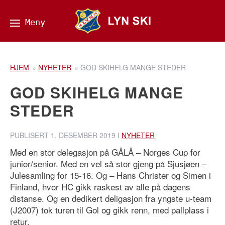
HJEM
»
NYHETER
»
GOD SKIHELG MANGE STEDER
GOD SKIHELG MANGE
STEDER
PUBLISERT
1. DESEMBER 2019
I
NYHETER
Med en stor delegasjon på GÅLÅ – Norges Cup for
junior/senior. Med en vel så stor gjeng på Sjusjøen –
Julesamling for 15-16. Og – Hans Christer og Simen i
Finland, hvor HC gikk raskest av alle på dagens
distanse. Og en dedikert deligasjon fra yngste u-team
(J2007) tok turen til Gol og gikk renn, med pallplass i
retur.