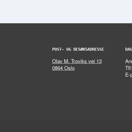
POST- OG BESØKSADRESSE
DA
Olav M. Troviks vei 13
Ann
0864 Oslo
Tlf
E-