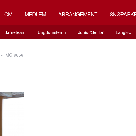
OM
MEDLEM
ARRANGEMENT
SNØPARK
Barneteam
Ungdomsteam
Junior/Senior
Langløp
»
IMG 8656