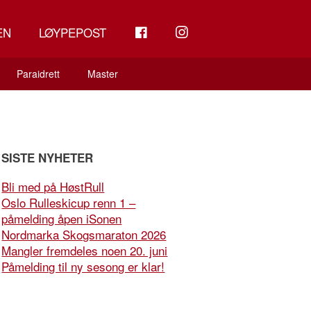
FB
INSTAGRAM
EN
LØYPEPOST
Paraidrett
Master
SISTE NYHETER
Bli med på HøstRull
Oslo Rulleskicup renn 1 –
påmelding åpen iSonen
Nordmarka Skogsmaraton 2026
Mangler fremdeles noen 20. juni
Påmelding til ny sesong er klar!