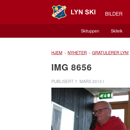
BILDER
Skituppen
Skileik
HJEM
»
NYHETER
»
GRATULERER LYN!
IMG 8656
PUBLISERT
7. MARS 2013
I