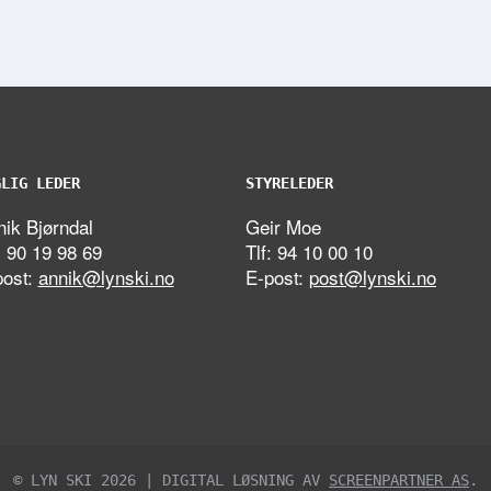
GLIG LEDER
STYRELEDER
ik Bjørndal
Geir Moe
: 90 19 98 69
Tlf: 94 10 00 10
post:
annik@lynski.no
E-post:
post@lynski.no
© LYN SKI 2026 | DIGITAL LØSNING AV
SCREENPARTNER AS
.