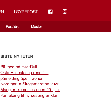
FB
INSTAGRAM
EN
LØYPEPOST
Paraidrett
Master
SISTE NYHETER
Bli med på HøstRull
Oslo Rulleskicup renn 1 –
påmelding åpen iSonen
Nordmarka Skogsmaraton 2026
Mangler fremdeles noen 20. juni
Påmelding til ny sesong er klar!