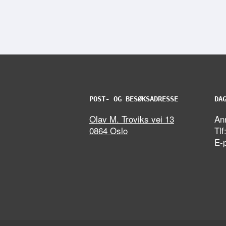
POST- OG BESØKSADRESSE
DA
Olav M. Troviks vei 13
Ann
0864 Oslo
Tlf
E-