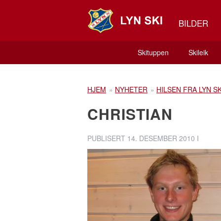
BILDER
Skituppen
Skileik
HJEM
»
NYHETER
»
HILSEN FRA LYN S
CHRISTIAN
PUBLISERT
14. DESEMBER 2010
I