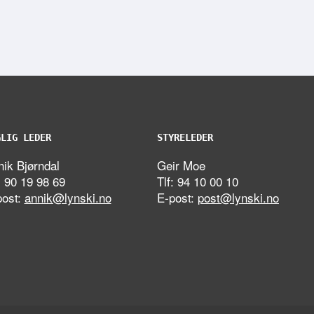
GLIG LEDER
STYRELEDER
ik Bjørndal
Geir Moe
: 90 19 98 69
Tlf: 94 10 00 10
post:
annik@lynski.no
E-post:
post@lynski.no