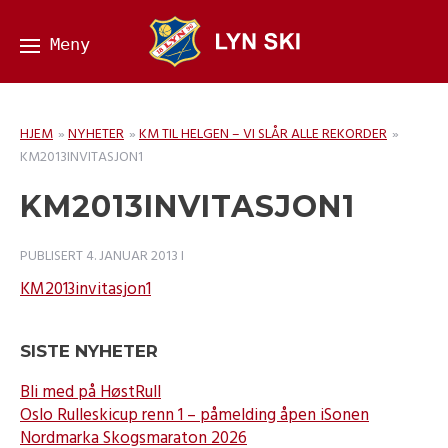
HJEM
»
NYHETER
»
KM TIL HELGEN – VI SLÅR ALLE REKORDER
»
KM2013INVITASJON1
KM2013INVITASJON1
PUBLISERT
4. JANUAR 2013
I
KM2013invitasjon1
SISTE NYHETER
Bli med på HøstRull
Oslo Rulleskicup renn 1 – påmelding åpen iSonen
Nordmarka Skogsmaraton 2026